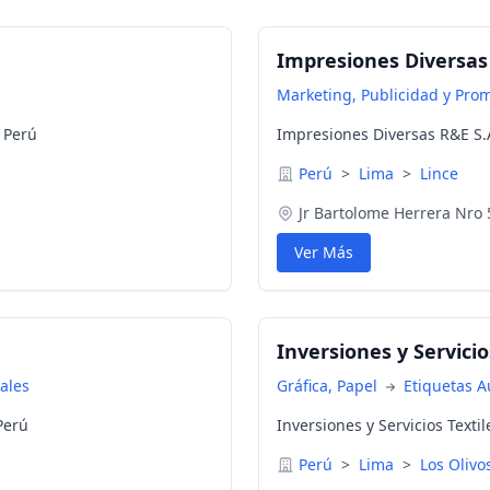
Impresiones Diversas 
Marketing, Publicidad y Pro
, Perú
Impresiones Diversas R&E S.A
Perú
>
Lima
>
Lince
Jr Bartolome Herrera Nro
Ver Más
Inversiones y Servicios
iales
Gráfica, Papel
Etiquetas A
 Perú
Inversiones y Servicios Textil
Perú
>
Lima
>
Los Olivo