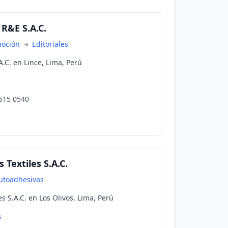
R&E S.A.C.
moción
Editoriales
.C. en Lince, Lima, Perú
 515 0540
 Textiles S.A.C.
utoadhesivas
es S.A.C. en Los Olivos, Lima, Perú
s