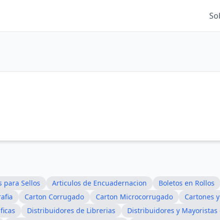
So
 para Sellos
Articulos de Encuadernacion
Boletos en Rollos
afia
Carton Corrugado
Carton Microcorrugado
Cartones y
ficas
Distribuidores de Librerias
Distribuidores y Mayoristas