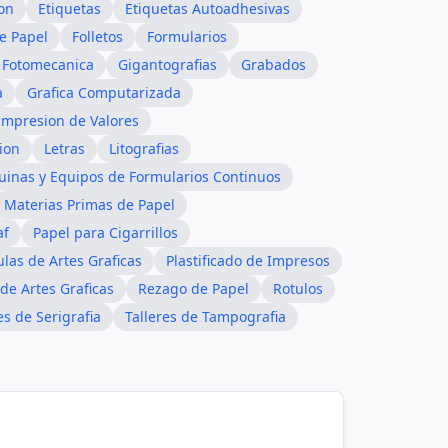
on
Etiquetas
Etiquetas Autoadhesivas
e Papel
Folletos
Formularios
Fotomecanica
Gigantografias
Grabados
a
Grafica Computarizada
Impresion de Valores
ion
Letras
Litografias
inas y Equipos de Formularios Continuos
Materias Primas de Papel
af
Papel para Cigarrillos
ulas de Artes Graficas
Plastificado de Impresos
de Artes Graficas
Rezago de Papel
Rotulos
es de Serigrafia
Talleres de Tampografia