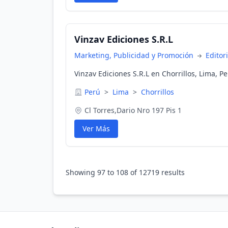
Vinzav Ediciones S.R.L
Marketing, Publicidad y Promoción
Editor
Vinzav Ediciones S.R.L en Chorrillos, Lima, P
Perú
>
Lima
>
Chorrillos
Cl Torres,Dario Nro 197 Pis 1
Ver Más
Showing
97
to
108
of
12719
results