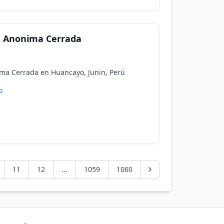
 Anonima Cerrada
a Cerrada en Huancayo, Junin, Perú
o
11
12
...
1059
1060