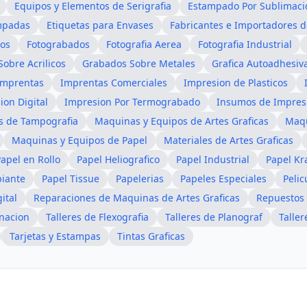
Equipos y Elementos de Serigrafia
Estampado Por Sublimaci
mpadas
Etiquetas para Envases
Fabricantes e Importadores d
os
Fotograbados
Fotografia Aerea
Fotografia Industrial
obre Acrilicos
Grabados Sobre Metales
Grafica Autoadhesiv
Imprentas
Imprentas Comerciales
Impresion de Plasticos
ion Digital
Impresion Por Termograbado
Insumos de Impres
s de Tampografia
Maquinas y Equipos de Artes Graficas
Maqu
Maquinas y Equipos de Papel
Materiales de Artes Graficas
apel en Rollo
Papel Heliografico
Papel Industrial
Papel Kr
piante
Papel Tissue
Papelerias
Papeles Especiales
Pelic
ital
Reparaciones de Maquinas de Artes Graficas
Repuestos 
rnacion
Talleres de Flexografia
Talleres de Planograf
Taller
Tarjetas y Estampas
Tintas Graficas