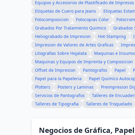
Equipos y Accesorios de Plastificado de Impresos
Etiquetas de Cuero para Jeans
Etiquetas Esta
Fotocomposicion
Fotocopias Color
Fotocrom
Grabados Por Tratamiento Quimico
Grabados S
Heliograbado de Impresion
Hot-Stamping
Impresion de Valores de Artes Graficas
Impres
Litografias Sobre Hojalata
Maquinas e Insumo
Maquinas y Equipos de Imprenta y Composicion
Offset de Impresion
Pantografos
Papel
P
Papel para la Papeleria
Papel Quimico Autoco
Plotters
Posters y Laminas
Preimpresion Dig
Servicios de Pantografos
Talleres de Encuade
Talleres de Tipografia
Talleres de Troquelado
Negocios de Gráfica, Papel