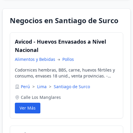
Negocios en Santiago de Surco
Avicod - Huevos Envasados a Nivel
Nacional
Alimentos y Bebidas
Pollos
Codornices hembras, BBS, carne, huevos fértiles y
consumo, envases 18 unid., venta provincias. -
Codornices para carne, huevos fértiles y consumo,
Perú
>
Lima
>
Santiago de Surco
hembras para postura, codornices bebés. - Venta al
por mayor y menor, cajitas de 18 unidades, venta a
Calle Los Manglares
granel en cajas de cartón de 1000 unidades. -
Atención a nivel nacional. Teléfono: 956228599
Ver Más
Correo: arturovargas50@yahoo.com Dirección de
Oficina: Calle Los Manglares 199 Dp. 101 Santiago
de Surco - Lima. Dirección de Granja: Los Sauces
Mz H Lote 3-A. Los Huertos de Lurin - Lima.