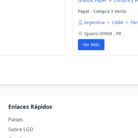
Gráfica, Papel
Compra y V
Papel - Compra Y Venta
Argentina
>
CABA
>
Par
Iguazú 00968 , PB
Ver Más
Enlaces Rápidos
Países
Sobre LGO