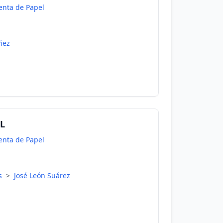
enta de Papel
ñez
RL
enta de Papel
es
>
José León Suárez