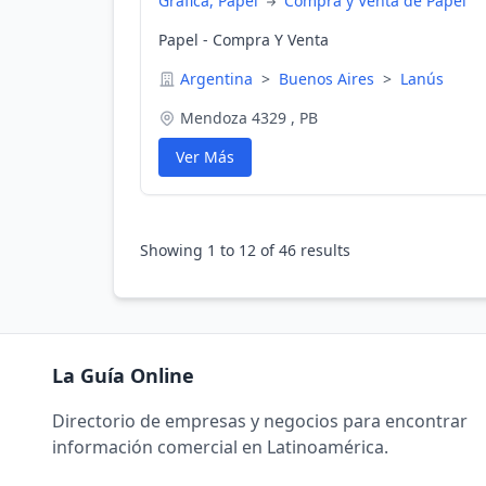
Gráfica, Papel
Compra y Venta de Papel
Papel - Compra Y Venta
Argentina
>
Buenos Aires
>
Lanús
Mendoza 4329 , PB
Ver Más
Showing
1
to
12
of
46
results
La Guía Online
Directorio de empresas y negocios para encontrar
información comercial en Latinoamérica.