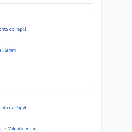
enta de Papel
a Soldati
enta de Papel
es
>
Valentín Alsina