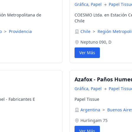
Gráfica, Papel
Papel Tissu
ión Metropolitana de
COESMO Ltda. en Estación Ce
Chile
go
>
Providencia
Chile
>
Región Metropoli
Neptuno 090, D
Ver Más
Azafox - Paños Hume
Gráfica, Papel
Papel Tissu
pel - Fabricantes E
Papel Tissue
Argentina
>
Buenos Air
Hurlingam 75
Ver Más