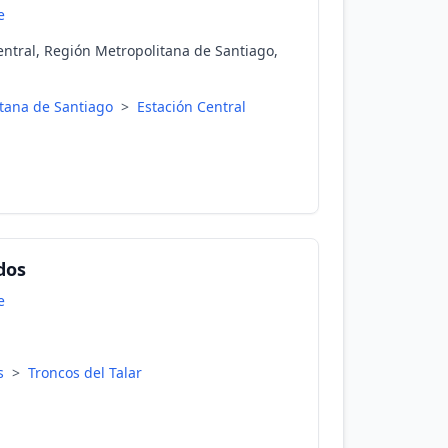
e
ntral, Región Metropolitana de Santiago,
tana de Santiago
>
Estación Central
dos
e
es
>
Troncos del Talar