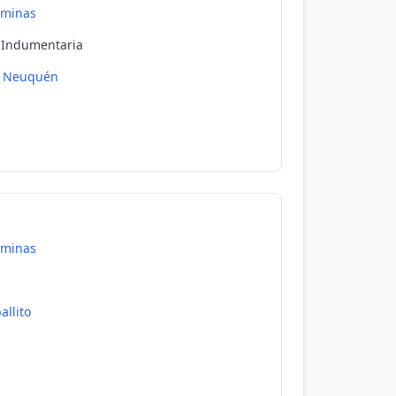
aminas
, Indumentaria
Neuquén
aminas
allito