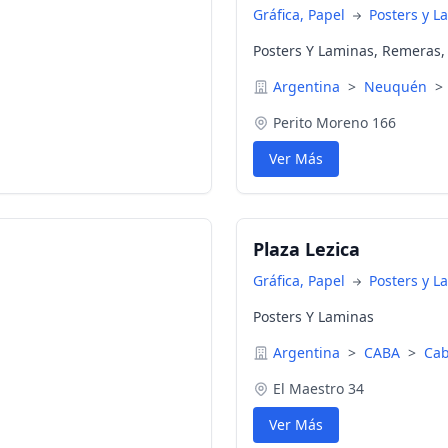
Gráfica, Papel
Posters y L
Posters Y Laminas, Remeras
Argentina
>
Neuquén
>
Perito Moreno 166
Ver Más
Plaza Lezica
Gráfica, Papel
Posters y L
Posters Y Laminas
Argentina
>
CABA
>
Cab
El Maestro 34
Ver Más