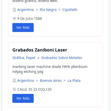
diseño grafico, diseño web.
Argentina
>
Río Negro
>
Cipolletti
9 De Julio 1088
Ver Más
Grabados Zaniboni Laser
Gráfica, Papel
Grabados Sobre Metales
marking laser machine diode FAYb ytterbium
ndyag etching yag
Argentina
>
Buenos Aires
>
La Plata
CALLE 35 23 ESQ.120
Ver Más