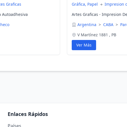
es Graficas
Gráfica, Papel
Impresion d
ca Autoadhesiva
Artes Graficas - Impresion D
checo
Argentina
>
CABA
>
Par
V Martínez 1881 , PB
Ver Más
Enlaces Rápidos
Países