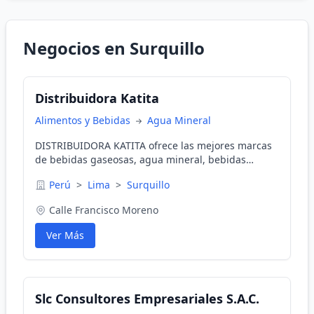
Negocios en Surquillo
Distribuidora Katita
Alimentos y Bebidas
Agua Mineral
DISTRIBUIDORA KATITA ofrece las mejores marcas
de bebidas gaseosas, agua mineral, bebidas
rehidratantes y venta de cerveza. DELIVERY A
Perú
>
Lima
>
Surquillo
TODOS LOS DISTRITOS Atendemos todo tipo de
eventos tales como universidades, hoteles,
Calle Francisco Moreno
colegios, restaurantes, oficinas, estudios de
abogados, discotecas, cafeterías y público en
Ver Más
general. Bidones de agua, Frugos, Gatorade,
rehidratantes. "Ofrecemos delivery a los distritos
de: SURQUILLO, MIRAFLORES, SAN ISIDRO, SAN
BOJRA ( consultar por otros)" Gaseosas y cervezas
Slc Consultores Empresariales S.A.C.
en diferentes marcas. Consultas al correo:
compras@distribuidorakatita.com Horario de