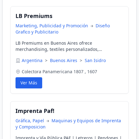
LB Premiums
Marketing, Publicidad y Promoción
Diseño
Grafico y Publicitario
LB Premiums en Buenos Aires ofrece
merchandising, textiles personalizados,
marroquiner&#237;a y kits de dise&#241;o,
Argentina
>
Buenos Aires
>
San Isidro
certificados por Disney.
Colectora Panamericana 1807 , 1607
Ver Más
Imprenta Paf!
Gráfica, Papel
Maquinas y Equipos de Imprenta
y Composicion
Imprenta y Vía Pública PAF | Letreros | Pendones |