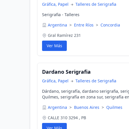
Gráfica, Papel
Talleres de Serigrafia
Serigrafia - Talleres
Argentina
>
Entre Ríos
>
Concordia
Gral Ramírez 231
Ver Más
Dardano Serigrafia
Gráfica, Papel
Talleres de Serigrafia
Dárdano, serigrafía, dardano serigrafia, serig
Quilmes, serigrafía en zona sur, serigrafía e
zona norte, serigrafía en zona oeste, serigr
Argentina
>
Buenos Aires
>
Quilmes
serigrafía en Banfield, serigrafía en Berazate
serigrafía en solano, serigrafía en ezpeleta, 
CALLE 310 3294 , PB
en Wilde, serigrafía en Avellaneda, serigrafí
burzaco, serigrafía en monte grande, serigraf
Ver Más