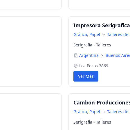
afos, serigrafía para
 metalicos serigrafía, envases
rafías en pomos metalicos,
s, serigrafía en envases de
Impresora Serigrafica 
rigrafía en envases
n envases, serigrafía para
Gráfica, Papel
Talleres de 
ngas, serigrafía en carpules,
Serigrafia - Talleres
Argentina
>
Buenos Air
Los Pozos 3869
Ver Más
Cambon-Producciones 
Gráfica, Papel
Talleres de 
Serigrafia - Talleres