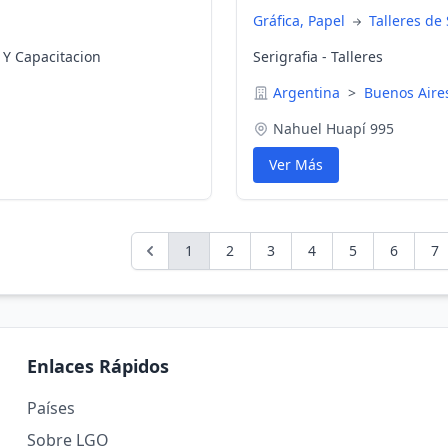
Gráfica, Papel
Talleres de 
a Y Capacitacion
Serigrafia - Talleres
Argentina
>
Buenos Air
Nahuel Huapí 995
Ver Más
1
2
3
4
5
6
7
Enlaces Rápidos
Países
Sobre LGO