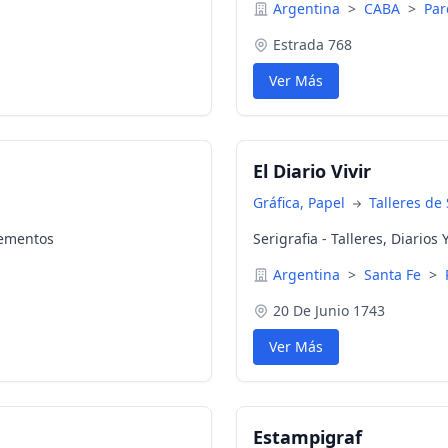
Argentina
>
CABA
>
Par
Estrada 768
Ver Más
El Diario Vivir
Gráfica, Papel
Talleres de 
Elementos
Serigrafia - Talleres, Diarios
Argentina
>
Santa Fe
>
20 De Junio 1743
Ver Más
Estampigraf