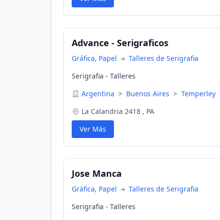
impresiones en Quilmes, serigrafía en bolígr
bolígrafos, bolígrafos impresiones, artículos
plásticos serigrafía, pomos metalicos, serig
serigrafía en envases, serigrafía para envase
Advance - Serigraficos
cosmética, envases de productos labiales, se
perfumeros, serigrafía en cajas, serigrafía e
Gráfica, Papel
Talleres de Serigrafia
productos de laboratorios, serigrafía en jeri
impresiones en
Serigrafia - Talleres
Argentina
>
Buenos Aires
>
Temperley
La Calandria 2418 , PA
Ver Más
Jose Manca
Gráfica, Papel
Talleres de Serigrafia
Serigrafia - Talleres