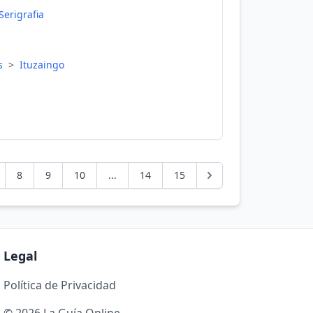
Serigrafia
es
>
Ituzaingo
8
9
10
...
14
15
Legal
Política de Privacidad