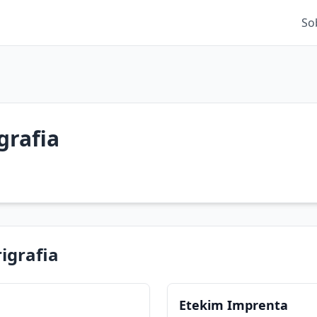
So
grafia
rigrafia
Etekim Imprenta