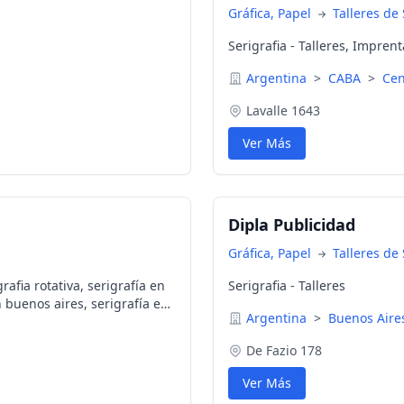
Gráfica, Papel
Talleres de 
Serigrafia - Talleres, Imprent
Argentina
>
CABA
>
Cen
Lavalle 1643
Ver Más
Dipla Publicidad
Gráfica, Papel
Talleres de 
rafia rotativa, serigrafía en
Serigrafia - Talleres
n buenos aires, serigrafía en
Argentina
>
Buenos Air
afía en lomas de Zamora,
gui, serigrafía en bernal,
De Fazio 178
serigrafía en lanus, serigrafía
a en adrogue, serigrafía en
Ver Más
ía en capital federal,