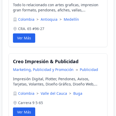
Todo lo relacionado con artes graficas, impresion
gran formato, pendones, afiches, vallas,
señalización, panaflex, pasacalles, volantes,
Colombia
>
Antioquia
>
Medellín
plegables, tarjetas, catálogos, facturas, revistas.
CRA. 65 #96-27
Ver Más
Creo Impresión & Publicidad
Marketing, Publicidad y Promoción
Publicidad
Impresión Digital, Plotter, Pendones, Avisos,
Tarjetas, Volantes, Diseño Gráfico, Diseño Web,
Marketing Digital, Producción Audiovisual de
Colombia
>
Valle del Cauca
>
Buga
Videos, Servicio de Video y Fotografía Aérea en
Dron y Piloto
Carrera 9 5-65
Ver Más