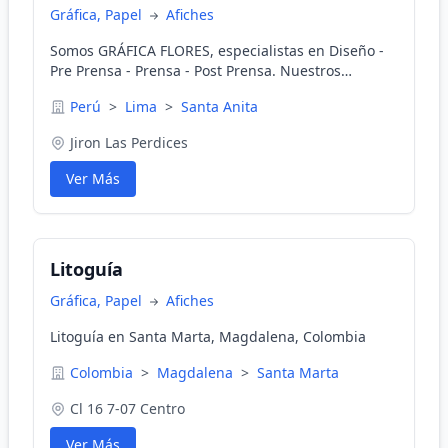
Gráfica, Papel
Afiches
Somos GRÁFICA FLORES, especialistas en Diseño -
Pre Prensa - Prensa - Post Prensa. Nuestros
servicios: - Impresión Offset. - Diseño. - Pre Prensa.
Perú
>
Lima
>
Santa Anita
- Prensa. - Post Prensa. - Boletas de venta. -
Facturas. - Tarjetas Personales. - Afiches. - Artículos
Jiron Las Perdices
de Publicidad. Tienda: Jr. Las Perdices 175 Int.6-7
Santa Anita (Galería el Óvalo de Santa Anita).
Ver Más
Teléfonos: (01) 3831605 - 987160893 Email:
imprentagraficaflores@gmail.com
Litoguía
Gráfica, Papel
Afiches
Litoguía en Santa Marta, Magdalena, Colombia
Colombia
>
Magdalena
>
Santa Marta
Cl 16 7-07 Centro
Ver Más