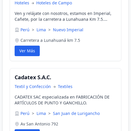
Hoteles
Hoteles de Campo
Ven y relájate con nosotros, estamos en Imperial,
Cañete, por la carretera a Lunahuana Km 7.5.
Tenemos todo lo que necesitas para pasar unos
Perú
>
Lima
>
Nuevo Imperial
días de relax, las habitaciones son cómodas y
acogedoras, las 2 piscinas cuentan con sistema de
Carretera a Lunahuaná km 7.5
desinfección y filtración.
Ver Más
Cadatex S.A.C.
Textil y Confección
Textiles
CADATEX SAC especializada en FABRICACIÓN DE
ARTÍCULOS DE PUNTO Y GANCHILLO.
Perú
>
Lima
>
San Juan de Lurigancho
Av San Antonio 792