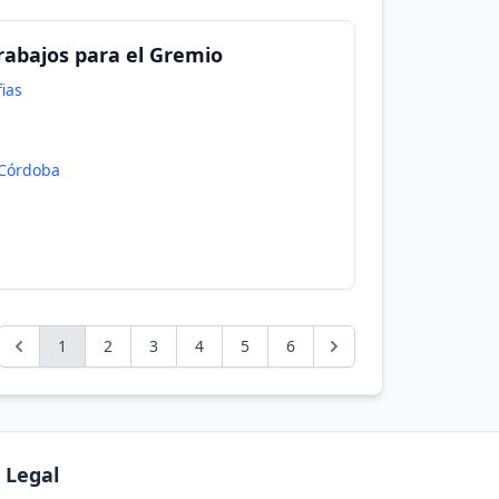
Trabajos para el Gremio
ias
Córdoba
1
2
3
4
5
6
Legal