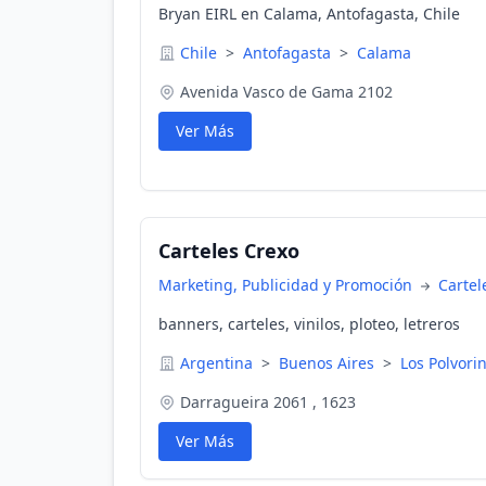
Bryan EIRL en Calama, Antofagasta, Chile
Chile
>
Antofagasta
>
Calama
Avenida Vasco de Gama 2102
Ver Más
Carteles Crexo
Marketing, Publicidad y Promoción
Cartel
banners, carteles, vinilos, ploteo, letreros
Argentina
>
Buenos Aires
>
Los Polvori
Darragueira 2061 , 1623
Ver Más