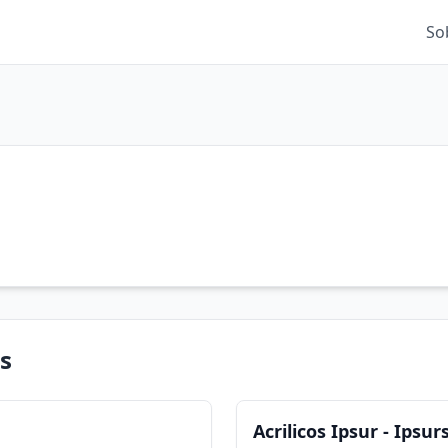
So
s
Acrilicos Ipsur - Ipsur