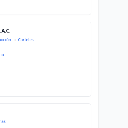
.A.C.
moción
Carteles
ia
ias