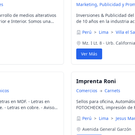
es
Marketing, Publicidad y Pro
rollo de medios alterativos
Inversiones & Publicidad de
ior e Interior. Somos una
de 10 años en la industria a
ón efectiva de las empresas
general. Nuestros productos
Perú
>
Lima
>
Villa el S
anunciando sus productos en
del mercado. Productos: - Lámi
iores, así como toldos,
Urna acrílica. - Bandejas. - P
Mz. I Lt. 8 - Urb. Californi
 en interior y exterior,
Corte Láser. - Grabados Láser
s publicitarios, rotulación
Acrílico. - Pasta de Lustrar y 
Ver Más
, Cajamarca y Piura.
acrílicas. Servicios: - Corte L
Serigrafía en Sólidos y Cuatr
Artículos Publicitarios: - Polo
998398870 Correo: negociaci
Imprenta Roni
California, Mz. I - lote 8 VI
Atención: De Lunes a Viern
nicos
Comercios
Carnets
https://www.ipsursac.com.pe
Sellos para oficina, Automát
e. - Letras en cobre. - Avisos
FOTOCHECKS, impresión de Fa
o. -
Sunat, Encuadernación de Li
Perú
>
Lima
>
Jesus Mar
Oro. Toda ocasión (Recuerdos de 
Banners, Señalización, etc. 
Avenida General Garzón
 acuerdo a su necesidad y
- 7:00 pm / Sábado 9:00 am -