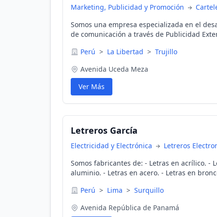
Marketing, Publicidad y Promoción
Cartel
Somos una empresa especializada en el desar
de comunicación a través de Publicidad Exter
empresa, que se preocupa por la comunicaci
Perú
>
La Libertad
>
Trujillo
con sus consumidores y público en general 
Elementos Publicitarios de vía pública e inter
Avenida Uceda Meza
paneles, avisos luminosos, brandeo de locales
banderolas, roll screen, señalización, mueble
Ver Más
vehicular; tanto Trujillo, Chimbote, Chiclayo
Letreros García
Electricidad y Electrónica
Letreros Electro
Somos fabricantes de: - Letras en acrílico. - Letras en MDF. - Letras en
aluminio. - Letras en acero. - Letras en bronc
luminosos en Neón. - Avisos luminosos en LED. - Panaflex y acrílic
Perú
>
Lima
>
Surquillo
Gigantografías. - Paneles publicitarios. - Paneles en vinilo. - Letras
corporativas. - Confección y mantenimiento de avisos luminosos. -
Avenida República de Panamá
Creamos y diseñamos publicidad exterior de