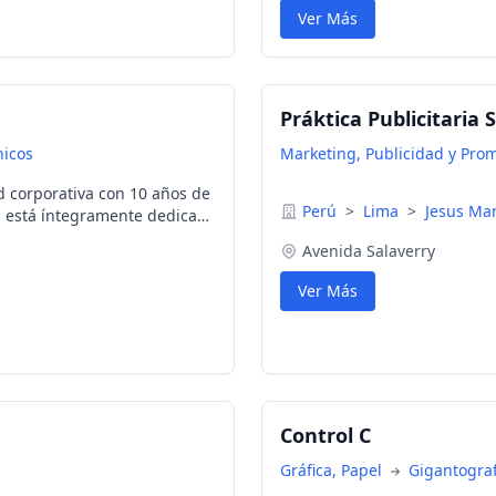
Ver Más
Práktica Publicitaria S
nicos
Marketing, Publicidad y Pro
 corporativa con 10 años de
Perú
>
Lima
>
Jesus Mar
a está íntegramente dedicada
dad corporativa de su
Avenida Salaverry
todo elemento publicitario
Ver Más
igantografías - Rotulación
os de atención - Imprenta,
Control C
Gráfica, Papel
Gigantograf