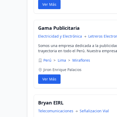
presupuesto. Contáctenos: 01- 2424893 / 942404872 Email:
Ver Más
rogergarciap@hotmail.com
Gama Publicitaria
Electricidad y Electrónica
Letreros Electro
Somos una empresa dedicada a la publicidad
trayectoria en todo el Perú. Nuestra empres
a hacer lucir su marca, y mantener la identi
Perú
>
Lima
>
Miraflores
empresa mediante Avisos, Paneles, Tótems y 
que se requiera. Servicios: - Avisos luminosos - Letras corpóreas - Panel
Jiron Enrique Palacios
estructural publicitario - Tótem luminoso - G
vehicular - Señalética y señalización - Módul
Ver Más
etc
Bryan EIRL
Telecomunicaciones
Señalizacion Vial