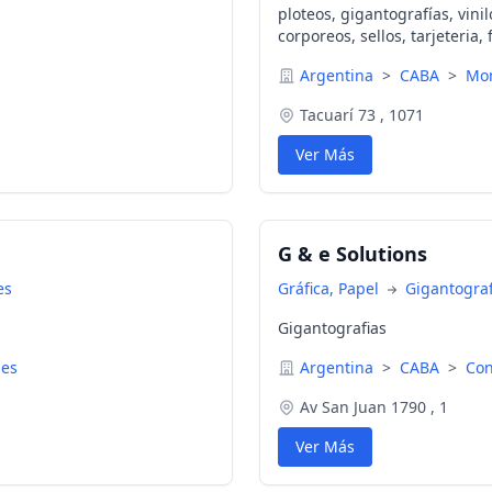
ploteos, gigantografías, vini
corporeos, sellos, tarjeteria, 
Argentina
>
CABA
>
Mon
Tacuarí 73 , 1071
Ver Más
G & e Solutions
es
Gráfica, Papel
Gigantograf
Gigantografias
nes
Argentina
>
CABA
>
Con
Av San Juan 1790 , 1
Ver Más