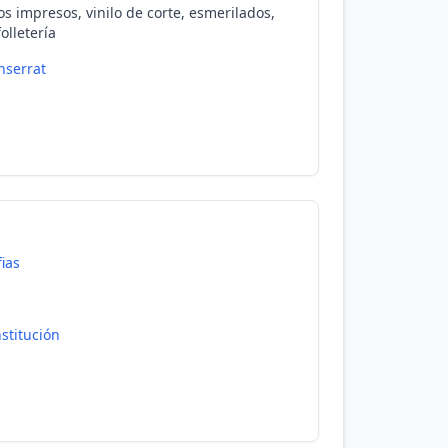
los impresos, vinilo de corte, esmerilados,
folletería
serrat
ias
stitución