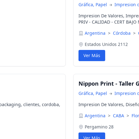
Gráfica, Papel
Impresion d
Impresion De Valores, Impr
PRIV - CALIDAD - CERT BAJ
Argentina
>
Córdoba
>
Estados Unidos 2112
Ver Más
Nippon Print - Taller 
Gráfica, Papel
Impresion d
 packaging, clientes, cordoba,
Impresion De Valores, Diseño 
Argentina
>
CABA
>
Flo
Pergamino 28
Ver Más