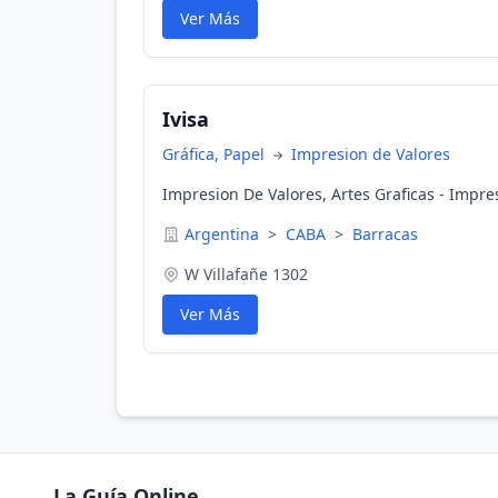
Ver Más
Ivisa
Gráfica, Papel
Impresion de Valores
Impresion De Valores, Artes Graficas - Impre
Argentina
>
CABA
>
Barracas
W Villafañe 1302
Ver Más
La Guía Online