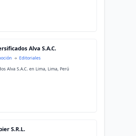
rsificados Alva S.A.C.
moción
Editoriales
ados Alva S.A.C. en Lima, Lima, Perú
ier S.R.L.