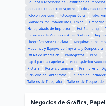
Equipos y Accesorios de Plastificado de Impresos
Etiquetas de Cuero para Jeans
Etiquetas Esta
Fotocomposicion
Fotocopias Color
Fotocrom
Grabados Por Tratamiento Quimico
Grabados S
Heliograbado de Impresion
Hot-Stamping
Impresion de Valores de Artes Graficas
Impres
Litografias Sobre Hojalata
Maquinas e Insumo
Maquinas y Equipos de Imprenta y Composicion
Offset de Impresion
Pantografos
Papel
P
Papel para la Papeleria
Papel Quimico Autoco
Plotters
Posters y Laminas
Preimpresion Dig
Servicios de Pantografos
Talleres de Encuade
Talleres de Tipografia
Talleres de Troquelado
Negocios de Gráfica, Papel