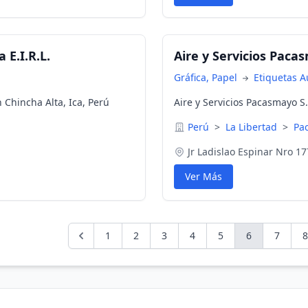
 E.I.R.L.
Aire y Servicios Pacas
Gráfica, Papel
Etiquetas A
 Chincha Alta, Ica, Perú
Aire y Servicios Pacasmayo S
Perú
>
La Libertad
>
Pa
Jr Ladislao Espinar Nro 17
Ver Más
1
2
3
4
5
6
7
8