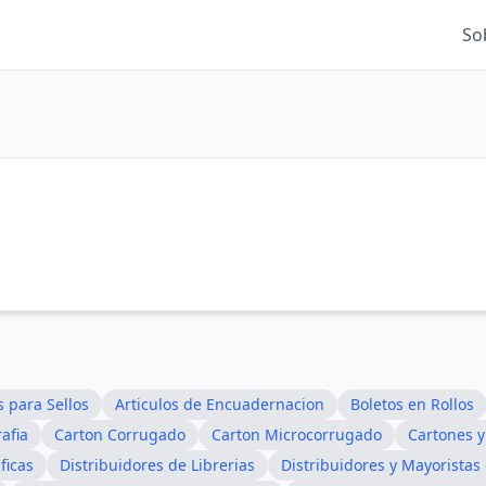
So
 para Sellos
Articulos de Encuadernacion
Boletos en Rollos
afia
Carton Corrugado
Carton Microcorrugado
Cartones y
ficas
Distribuidores de Librerias
Distribuidores y Mayoristas