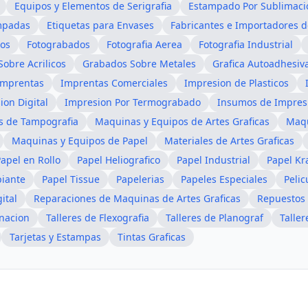
Equipos y Elementos de Serigrafia
Estampado Por Sublimaci
mpadas
Etiquetas para Envases
Fabricantes e Importadores d
os
Fotograbados
Fotografia Aerea
Fotografia Industrial
obre Acrilicos
Grabados Sobre Metales
Grafica Autoadhesiv
Imprentas
Imprentas Comerciales
Impresion de Plasticos
ion Digital
Impresion Por Termograbado
Insumos de Impres
s de Tampografia
Maquinas y Equipos de Artes Graficas
Maqu
Maquinas y Equipos de Papel
Materiales de Artes Graficas
apel en Rollo
Papel Heliografico
Papel Industrial
Papel Kr
piante
Papel Tissue
Papelerias
Papeles Especiales
Pelic
ital
Reparaciones de Maquinas de Artes Graficas
Repuestos 
rnacion
Talleres de Flexografia
Talleres de Planograf
Taller
Tarjetas y Estampas
Tintas Graficas