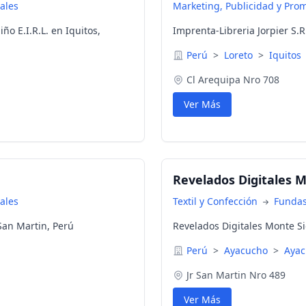
iales
Marketing, Publicidad y Pro
ño E.I.R.L. en Iquitos,
Imprenta-Libreria Jorpier S.R.
Perú
>
Loreto
>
Iquitos
Cl Arequipa Nro 708
Ver Más
Revelados Digitales Mo
iales
Textil y Confección
Funda
 San Martin, Perú
Revelados Digitales Monte Si
Perú
>
Ayacucho
>
Ayac
Jr San Martin Nro 489
Ver Más