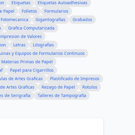
on
Etiquetas
Etiquetas Autoadhesivas
e Papel
Folletos
Formularios
Fotomecanica
Gigantografias
Grabados
a
Grafica Computarizada
Impresion de Valores
ion
Letras
Litografias
inas y Equipos de Formularios Continuos
Materias Primas de Papel
af
Papel para Cigarrillos
ulas de Artes Graficas
Plastificado de Impresos
de Artes Graficas
Rezago de Papel
Rotulos
es de Serigrafia
Talleres de Tampografia