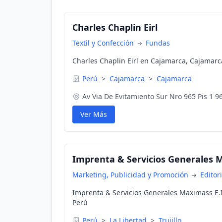
Charles Chaplin Eirl
Textil y Confección
Fundas
Charles Chaplin Eirl en Cajamarca, Cajamarc
Perú
>
Cajamarca
>
Cajamarca
Av Via De Evitamiento Sur Nro 965 Pis 1 9
Ver Más
Imprenta & Servicios Generales M
Marketing, Publicidad y Promoción
Editor
Imprenta & Servicios Generales Maximass E.I.R
Perú
Perú
>
La Libertad
>
Trujillo