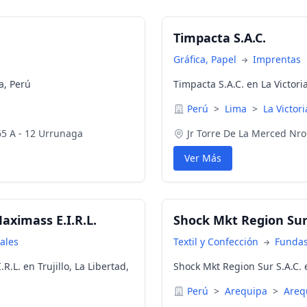
Timpacta S.A.C.
Gráfica, Papel
Imprentas
a, Perú
Timpacta S.A.C. en La Victori
Perú
>
Lima
>
La Victori
65 A - 12 Urrunaga
Jr Torre De La Merced Nro
Ver Más
aximass E.I.R.L.
Shock Mkt Region Sur 
iales
Textil y Confección
Funda
.L. en Trujillo, La Libertad,
Shock Mkt Region Sur S.A.C. 
Perú
>
Arequipa
>
Areq