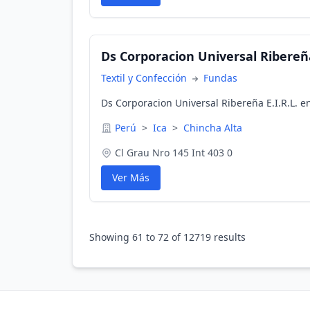
Ds Corporacion Universal Ribereña
Textil y Confección
Fundas
Ds Corporacion Universal Ribereña E.I.R.L. en
Perú
>
Ica
>
Chincha Alta
Cl Grau Nro 145 Int 403 0
Ver Más
Showing
61
to
72
of
12719
results