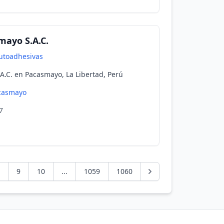
mayo S.A.C.
utoadhesivas
.A.C. en Pacasmayo, La Libertad, Perú
casmayo
7
9
10
...
1059
1060