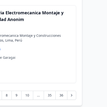
ria Electromecanica Montaje y
edad Anonim
ctromecanica Montaje y Construcciones
os, Lima, Perú
s
 De Garagai
8
9
10
...
35
36