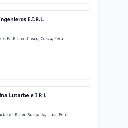
ngenieros E.I.R.L.
os E.I.R.L. en Cusco, Cusco, Perú
na Lutarbe e I R L
rbe e I R L en Surquillo, Lima, Perú