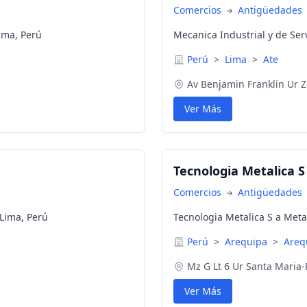
Comercios
Antigüedades
ima, Perú
Mecanica Industrial y de Serv
Perú
>
Lima
>
Ate
Av Benjamin Franklin Ur Z
Ver Más
Tecnologia Metalica S
Comercios
Antigüedades
 Lima, Perú
Tecnologia Metalica S a Meta
Perú
>
Arequipa
>
Areq
Mz G Lt 6 Ur Santa Maria-
Ver Más