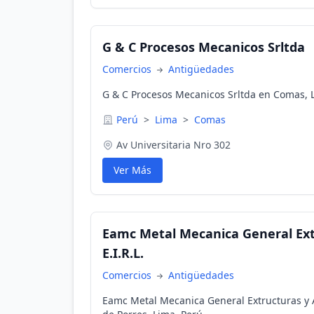
G & C Procesos Mecanicos Srltda
Comercios
Antigüedades
G & C Procesos Mecanicos Srltda en Comas, 
Perú
>
Lima
>
Comas
Av Universitaria Nro 302
Ver Más
Eamc Metal Mecanica General Ext
E.I.R.L.
Comercios
Antigüedades
Eamc Metal Mecanica General Extructuras y A