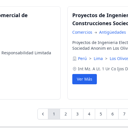
omercial de
Proyectos de Ingenie
Construcciones Soci
Comercios
Antigüedades
Proyectos de Ingenieria Ele
Sociedad Anonim en Los Oliv
 Responsabilidad Limitada
Perú
>
Lima
>
Los Olivo
Int Mz. A Lt. 1 Ur Co Ijos
Ver Más
1
2
3
4
5
6
7