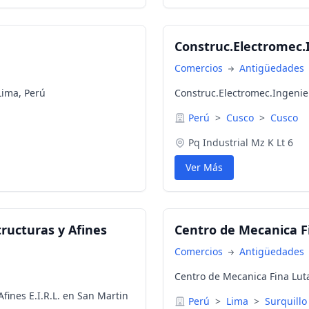
Construc.Electromec.I
Comercios
Antigüedades
Lima, Perú
Construc.Electromec.Ingenier
Perú
>
Cusco
>
Cusco
Pq Industrial Mz K Lt 6
Ver Más
ructuras y Afines
Centro de Mecanica Fi
Comercios
Antigüedades
Centro de Mecanica Fina Luta
fines E.I.R.L. en San Martin
Perú
>
Lima
>
Surquillo