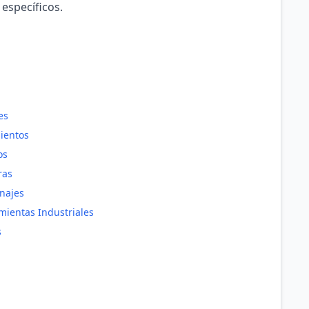
 específicos.
es
ientos
os
ras
najes
mientas Industriales
s