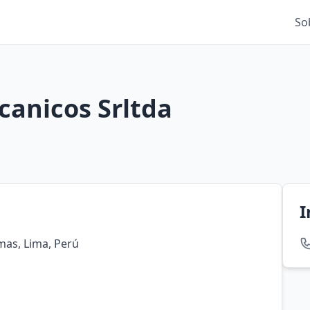
So
canicos Srltda
I
mas, Lima, Perú