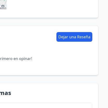
Dejar una Reseña
primero en opinar!
omas