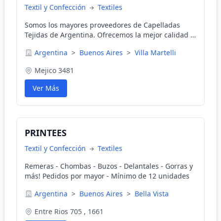
Textil y Confección
Textiles
Somos los mayores proveedores de Capelladas
Tejidas de Argentina. Ofrecemos la mejor calidad a
un precio muy competitivo, y garantizamos la
Argentina
>
Buenos Aires
>
Villa Martelli
entrega en un plazo de 7 días laborables tras la
realización de su pedido. Contamos con un stock
Mejico 3481
permanente de 20,000 pares.
Ver Más
PRINTEES
Textil y Confección
Textiles
Remeras - Chombas - Buzos - Delantales - Gorras y
más! Pedidos por mayor - Mínimo de 12 unidades
Argentina
>
Buenos Aires
>
Bella Vista
Entre Rios 705 , 1661