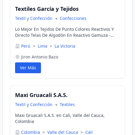
Textiles García y Tejidos
Textil y Confección
Confecciones
Lo Mejor En Tejidos De Punto Colores Reactivos Y
Directo Telas De Algodón En Reactivo Gamuza -
Franela Jersey Pedidos A Provincias -Algodón 100%
Perú
>
Lima
>
La Victoria
Tanguéis - Jersey 30/1-24/1 - 20/1 - Pima 40/1 - 50/1
- Gamuza 30/1 - Rib 24/1 - Pique 24/1 - Algodón
Jiron Antonio Bazo
Lycra - Franela 24/1 - 20/1 - Jersing 30/1 - Listado -
Jersey 3071 - 24/1 - 201 - Jersey Pima 40/1 - Gamusa
Ver Más
30/1 - 5071 - Rib 24/1 - Pique 24/1 - Franela 24/1 -
20/1 - Jersey 30/1 Licrado - Full Licrado 24/1 -
Jersing 30/1 - Listados
Maxi Gruacali S.A.S.
Textil y Confección
Textiles
Maxi Gruacali S.A.S. en Cali, Valle del Cauca,
Colombia
Colombia
>
Valle del Cauca
>
Cali