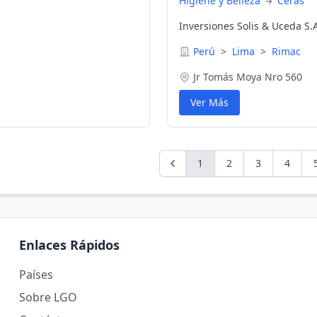
Higiene y Belleza
Ceras
Inversiones Solis & Uceda S.
Perú
>
Lima
>
Rimac
Jr Tomás Moya Nro 560
Ver Más
1
2
3
4
Enlaces Rápidos
Países
Sobre LGO