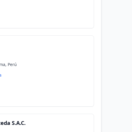
ima, Perú
a
eda S.A.C.