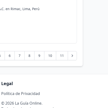
A.C. en Rimac, Lima, Perú
5
6
7
8
9
10
11
Legal
Política de Privacidad
© 2026 La Guía Online.