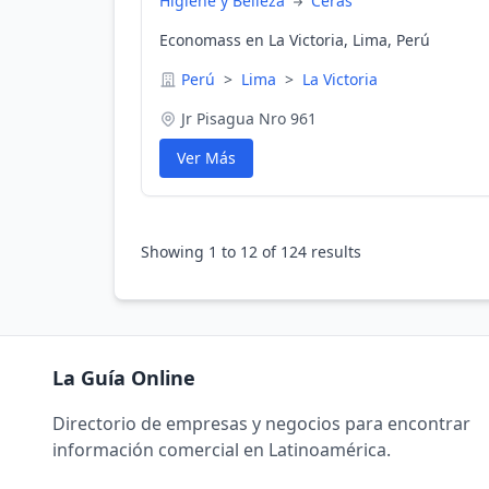
Higiene y Belleza
Ceras
Economass en La Victoria, Lima, Perú
Perú
>
Lima
>
La Victoria
Jr Pisagua Nro 961
Ver Más
Showing
1
to
12
of
124
results
La Guía Online
Directorio de empresas y negocios para encontrar
información comercial en Latinoamérica.