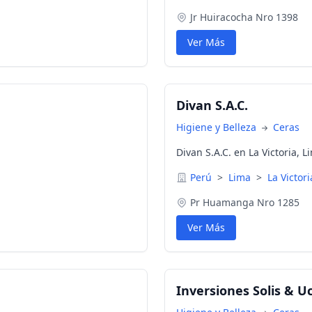
Jr Huiracocha Nro 1398
Ver Más
Divan S.A.C.
Higiene y Belleza
Ceras
Divan S.A.C. en La Victoria, L
Perú
>
Lima
>
La Victori
Pr Huamanga Nro 1285
Ver Más
Inversiones Solis & Uc