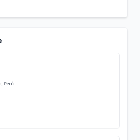
e
a, Perú