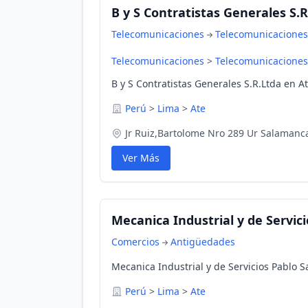
B y S Contratistas Generales S.
Telecomunicaciones
Telecomunicaciones
Telecomunicaciones
>
Telecomunicaciones
B y S Contratistas Generales S.R.Ltda en A
Perú
>
Lima
>
Ate
Jr Ruiz,Bartolome Nro 289 Ur Salamanc
Ver Más
Mecanica Industrial y de Servici
Comercios
Antigüedades
Mecanica Industrial y de Servicios Pablo S
Perú
>
Lima
>
Ate