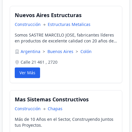
Nuevos Aires Estructuras
Construcción
Estructuras Metalicas
Somos SASTRE MARCELO JOSE, fabricantes líderes
en productos de excelente calidad con 20 años de
experiencia. Ofrecemos asesoramiento experto y
Argentina
>
Buenos Aires
>
Colón
excelente atención posventa en la fabricación,
venta e instalación de tribunas tubulares, gradas
Calle 21 461 , 2720
telescópicas, montacargas, escenarios
estructurales y más.
Ver Más
Mas Sistemas Constructivos
Construcción
Chapas
Más de 10 Años en el Sector, Construyendo Juntos
tus Proyectos.