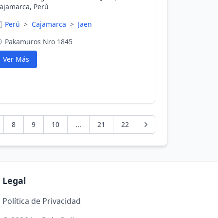
ajamarca, Perú
Perú
>
Cajamarca
>
Jaen
Pakamuros Nro 1845
Ver Más
8
9
10
...
21
22
Legal
Política de Privacidad