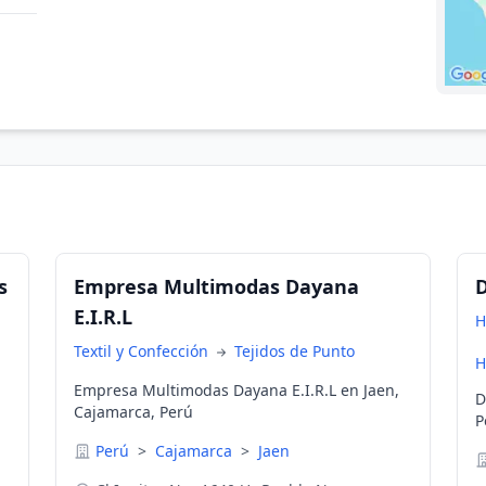
s
Empresa Multimodas Dayana
D
E.I.R.L
H
Textil y Confección
Tejidos de Punto
H
Empresa Multimodas Dayana E.I.R.L en Jaen,
D
Cajamarca, Perú
P
Perú
>
Cajamarca
>
Jaen