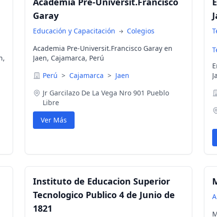
Academia Pre-Universit.Francisco
E
Garay
J
Educación y Capacitación
Colegios
T
Academia Pre-Universit.Francisco Garay en
T
n,
Jaen, Cajamarca, Perú
E
Perú
>
Cajamarca
>
Jaen
J
Jr Garcilazo De La Vega Nro 901 Pueblo
Libre
Ver Más
Instituto de Educacion Superior
M
Tecnologico Publico 4 de Junio de
A
1821
M