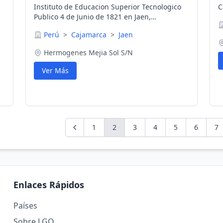
Instituto de Educacion Superior Tecnologico
C
Publico 4 de Junio de 1821 en Jaen,
Cajamarca, Perú
Perú
>
Cajamarca
>
Jaen
Hermogenes Mejia Sol S/N
Ver Más
1
2
3
4
5
6
7
Enlaces Rápidos
Países
Sobre LGO