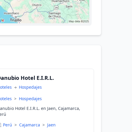
anubio Hotel E.I.R.L.
oteles
Hospedajes
oteles
>
Hospedajes
anubio Hotel E.I.R.L. en Jaen, Cajamarca,
erú
Perú
>
Cajamarca
>
Jaen