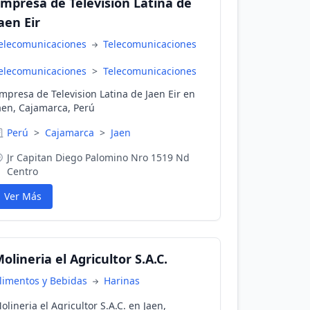
mpresa de Television Latina de
aen Eir
elecomunicaciones
Telecomunicaciones
elecomunicaciones
>
Telecomunicaciones
mpresa de Television Latina de Jaen Eir en
aen, Cajamarca, Perú
Perú
>
Cajamarca
>
Jaen
Jr Capitan Diego Palomino Nro 1519 Nd
Centro
Ver Más
olineria el Agricultor S.A.C.
limentos y Bebidas
Harinas
olineria el Agricultor S.A.C. en Jaen,