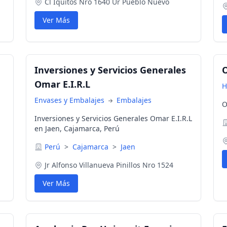
Cl Iquitos Nro 1640 Ur Pueblo Nuevo
Ver Más
Inversiones y Servicios Generales
O
Omar E.I.R.L
H
Envases y Embalajes
Embalajes
O
Inversiones y Servicios Generales Omar E.I.R.L
en Jaen, Cajamarca, Perú
Perú
>
Cajamarca
>
Jaen
Jr Alfonso Villanueva Pinillos Nro 1524
Ver Más