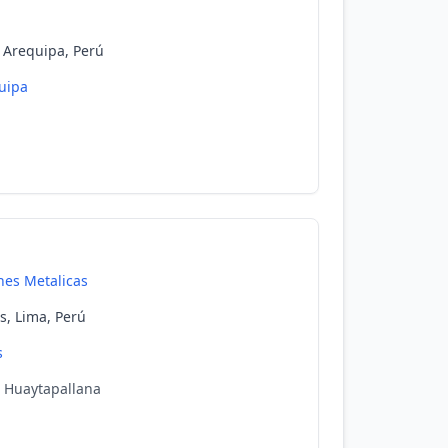
, Arequipa, Perú
uipa
nes Metalicas
os, Lima, Perú
s
o Huaytapallana