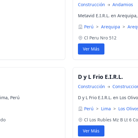
Construcción
Andamios
Metavid E.I.R.L. en Arequipa
Perú
>
Arequipa
>
Areq
Cl Peru Nro 512
Ver Más
D y L Frio E.I.R.L.
Construcción
Construccio
Lima, Perú
D y L Frio E.I.R.L. en Los Oliv
Perú
>
Lima
>
Los Olivo
ado
Cl Los Rubíes Mz B Lt 6 C
Ver Más