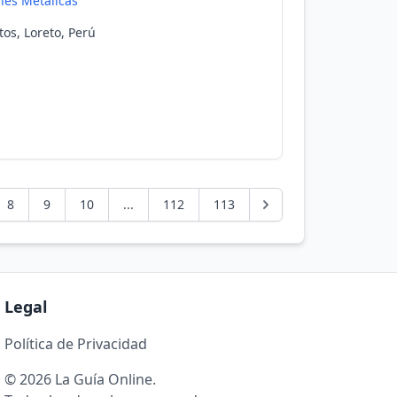
nes Metalicas
itos, Loreto, Perú
8
9
10
...
112
113
Legal
Política de Privacidad
© 2026 La Guía Online.