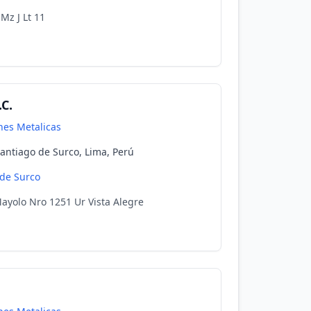
Mz J Lt 11
C.
nes Metalicas
antiago de Surco, Lima, Perú
 de Surco
ayolo Nro 1251 Ur Vista Alegre