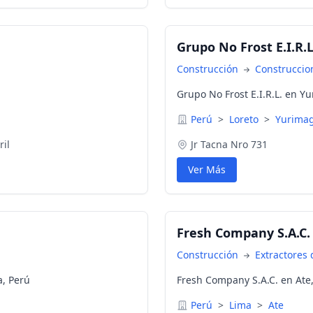
Grupo No Frost E.I.R.L
Construcción
Construccio
Grupo No Frost E.I.R.L. en Y
Perú
>
Loreto
>
Yurima
il
Jr Tacna Nro 731
Ver Más
Fresh Company S.A.C.
Construcción
Extractores 
a, Perú
Fresh Company S.A.C. en Ate,
Perú
>
Lima
>
Ate