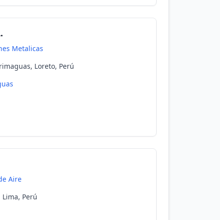
.
nes Metalicas
urimaguas, Loreto, Perú
guas
de Aire
 Lima, Perú