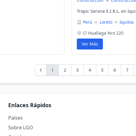
Construcción
Construccio
Tropic Service E.I.R.L. en Iqu
Perú
>
Loreto
>
Iquitos
Cl Huallaga Nro 225
Ver Más
1
2
3
4
5
6
7
Enlaces Rápidos
Países
Sobre LGO