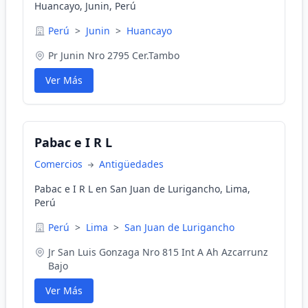
Huancayo, Junin, Perú
Perú
>
Junin
>
Huancayo
Pr Junin Nro 2795 Cer.Tambo
Ver Más
Pabac e I R L
Comercios
Antigüedades
Pabac e I R L en San Juan de Lurigancho, Lima,
Perú
Perú
>
Lima
>
San Juan de Lurigancho
Jr San Luis Gonzaga Nro 815 Int A Ah Azcarrunz
Bajo
Ver Más