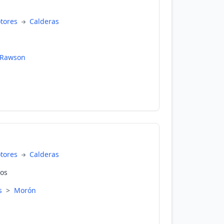
otores
Calderas
Rawson
otores
Calderas
tos
es
>
Morón