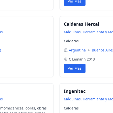
Ver Más
Calderas Hercal
as
Máquinas, Herramienta y M
Calderas
)
Argentina
>
Buenos Air
C Lemann 2013
Ver Más
Ingenitec
as
Máquinas, Herramienta y M
ermomecanicas, obras, obras
Calderas