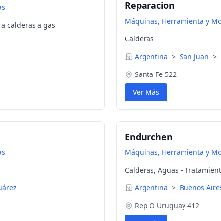
Reparacion
as
Máquinas, Herramienta y M
a calderas a gas
Calderas
Argentina
>
San Juan
>
Santa Fe 522
Ver Más
Endurchen
as
Máquinas, Herramienta y M
Calderas, Aguas - Tratamien
uárez
Argentina
>
Buenos Air
Rep O Uruguay 412