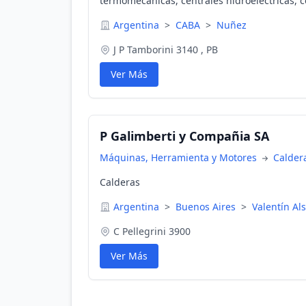
termomecanicas, centrales hidroelectricas, c
aeropuertos, oficinas, hoteles, centros de p
Argentina
>
CABA
>
Nuñez
nucleares, navales, teatros, auditorios, edific
J P Tamborini 3140 , PB
Ver Más
P Galimberti y Compañia SA
Máquinas, Herramienta y Motores
Calder
Calderas
Argentina
>
Buenos Aires
>
Valentín Al
C Pellegrini 3900
Ver Más