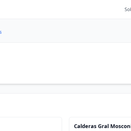
So
s
Calderas Gral Mosconi 