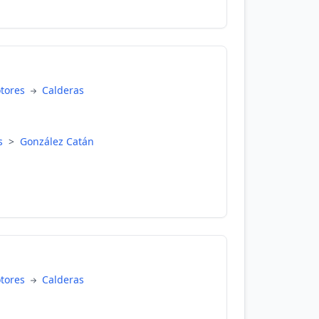
otores
Calderas
es
>
González Catán
otores
Calderas