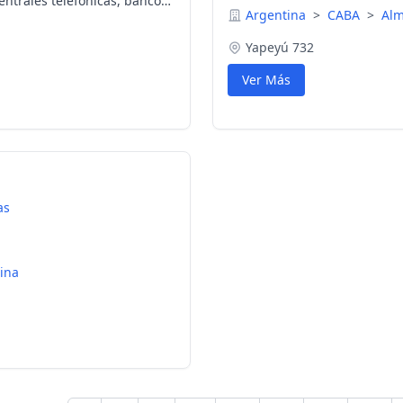
entrales telefonicas, bancos,
Argentina
>
CABA
>
Al
rocesamiento de datos,
ios historicos
Yapeyú 732
Ver Más
as
sina