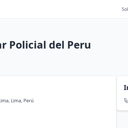
So
r Policial del Peru
I
 Lima, Lima, Perú