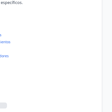
 específicos.
s
ientos
dores