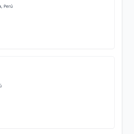
a, Perú
ú