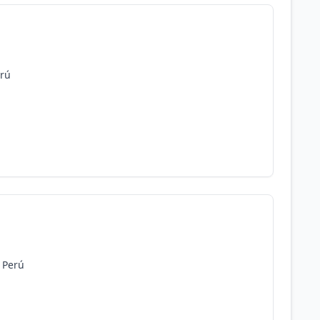
erú
, Perú