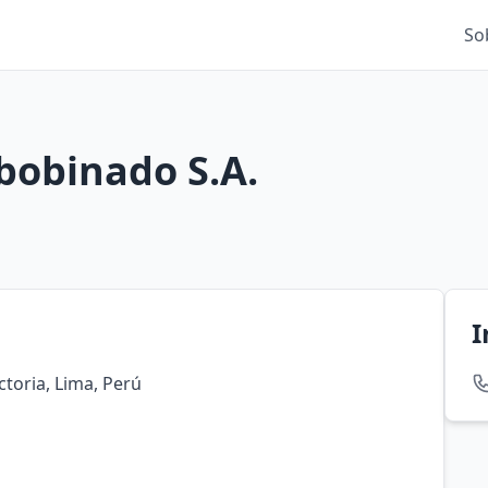
So
ebobinado S.A.
I
ctoria, Lima, Perú