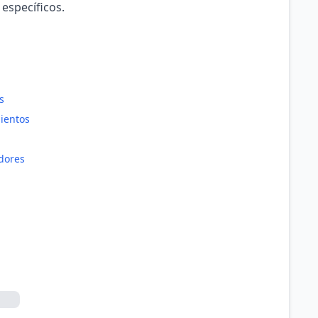
 específicos.
s
ientos
dores