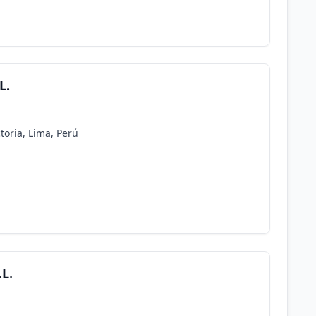
L.
ctoria, Lima, Perú
.L.