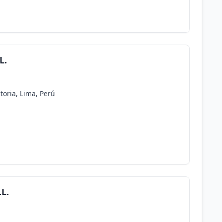
L.
ctoria, Lima, Perú
.L.