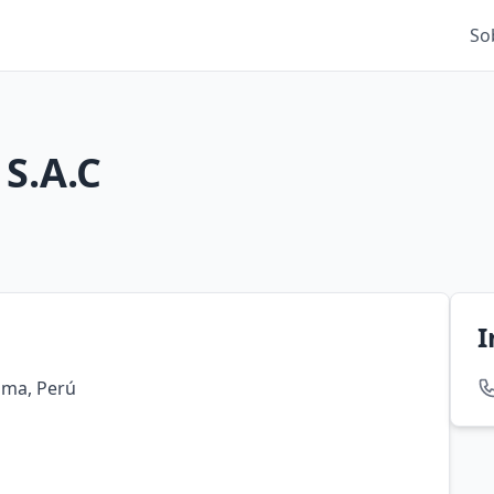
So
 S.A.C
I
Lima, Perú