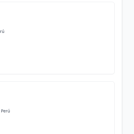
erú
, Perú