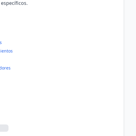
 específicos.
s
ientos
dores