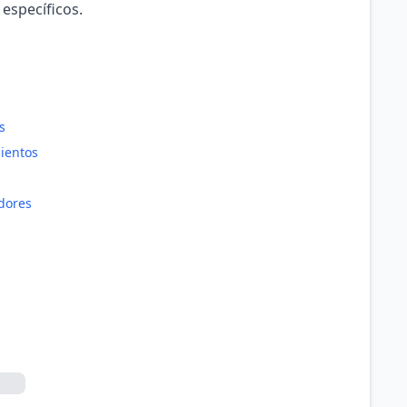
 específicos.
s
ientos
dores