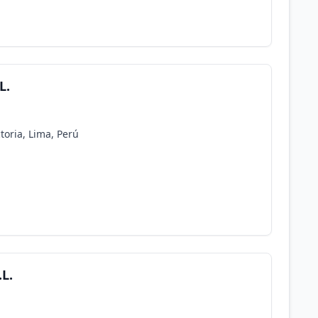
L.
ctoria, Lima, Perú
.L.