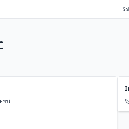
So
C
I
 Perú