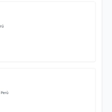
erú
, Perú