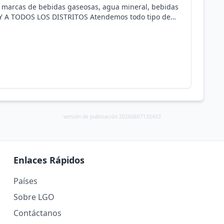
 marcas de bebidas gaseosas, agua mineral, bebidas
ERY A TODOS LOS DISTRITOS Atendemos todo tipo de
 colegios, restaurantes, oficinas, estudios de
o en general. Bidones de agua, Frugos, Gatorade,
 distritos de: SURQUILLO, MIRAFLORES, SAN ISIDRO,
 y cervezas en diferentes marcas. Consultas al correo:
de Atención: Lunes a Sábado de 9:00 am - 8:00 pm
versión de publicación 20260807132433
Enlaces Rápidos
Países
Sobre LGO
Contáctanos