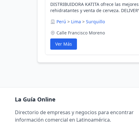
DISTRIBUIDORA KATITA ofrece las mejores
rehidratantes y venta de cerveza. DELIV
eventos tales como universidades, hoteles,
Perú
>
Lima
>
Surquillo
abogados, discotecas, cafeterías y públic
rehidratantes. "Ofrecemos delivery a los
Calle Francisco Moreno
SAN BOJRA ( consultar por otros)" Gaseosas
compras@distribuidorakatita.com Horario 
Ver Más
La Guía Online
Directorio de empresas y negocios para encontrar
información comercial en Latinoamérica.