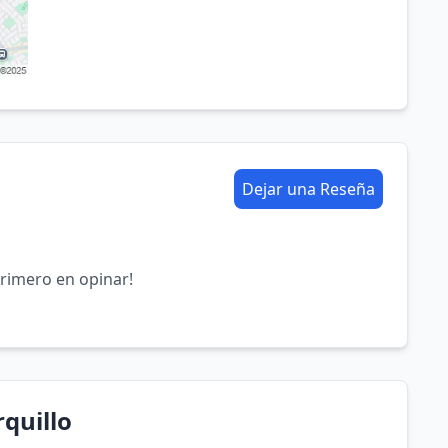
Dejar una Reseña
primero en opinar!
quillo