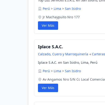
Top Luz Services E.I.R.L. en San Isidro, Lim
Perú
>
Lima
>
San Isidro
Jr Machaypuito Nro 177
Ver Más
Iplace S.A.C.
Calzado, Cuero y Marroquinería
Cartera
Iplace S.A.C. en San Isidro, Lima, Perú
Perú
>
Lima
>
San Isidro
Av Angamos Nro S/N Cc Local Comercia
Ver Más