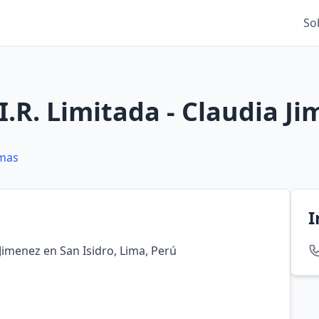
So
I.R. Limitada - Claudia J
amas
I
 Jimenez en San Isidro, Lima, Perú