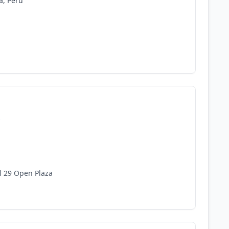
a, Perú
s
l 29 Open Plaza