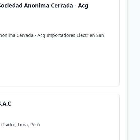
Sociedad Anonima Cerrada - Acg
s
nonima Cerrada - Acg Importadores Electr en San
.A.C
s
 Isidro, Lima, Perú