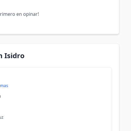
primero en opinar!
 Isidro
amas
ú
uz