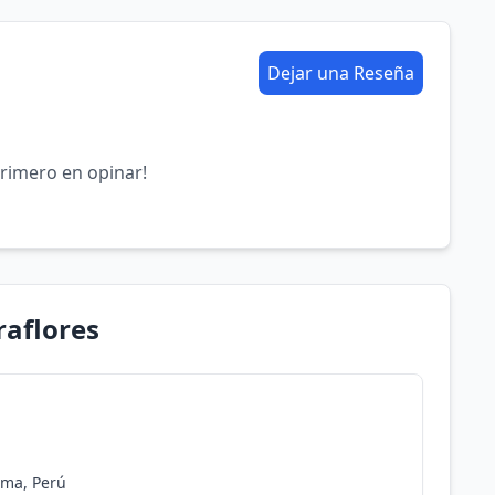
Dejar una Reseña
primero en opinar!
raflores
ima, Perú