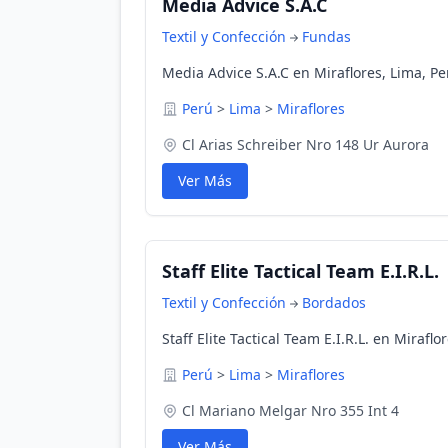
Media Advice S.A.C
Textil y Confección
Fundas
Media Advice S.A.C en Miraflores, Lima, Pe
Perú
>
Lima
>
Miraflores
Cl Arias Schreiber Nro 148 Ur Aurora
Ver Más
Staff Elite Tactical Team E.I.R.L.
Textil y Confección
Bordados
Staff Elite Tactical Team E.I.R.L. en Miraflo
Perú
>
Lima
>
Miraflores
Cl Mariano Melgar Nro 355 Int 4
Ver Más