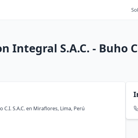
So
Integral S.A.C. - Buho C.I
I
 C.I. S.A.C. en Miraflores, Lima, Perú