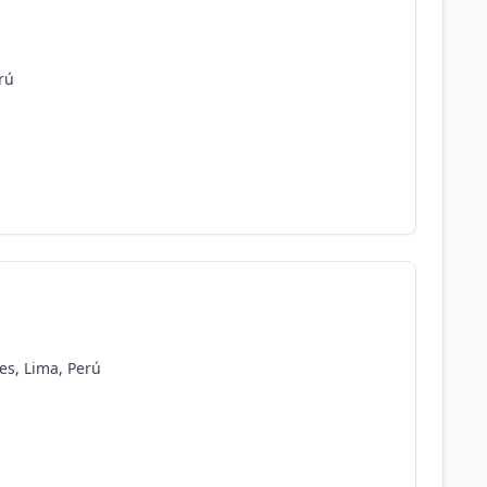
rú
res, Lima, Perú