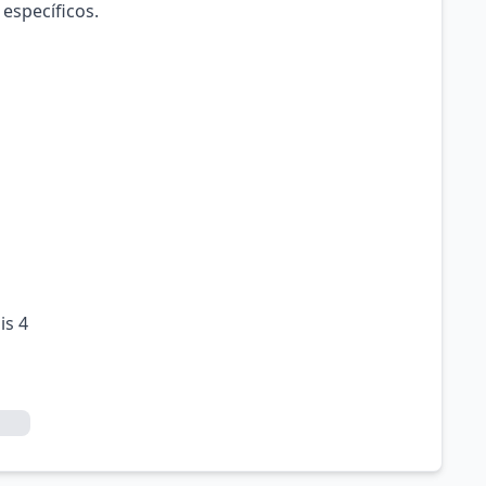
 específicos.
is 4