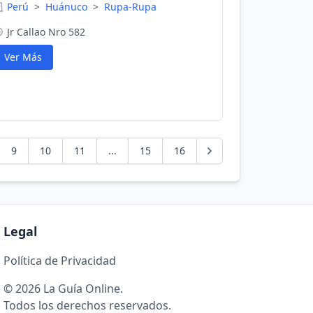
Perú
>
Huánuco
>
Rupa-Rupa
Jr Callao Nro 582
Ver Más
9
10
11
...
15
16
Legal
Política de Privacidad
© 2026 La Guía Online.
Todos los derechos reservados.