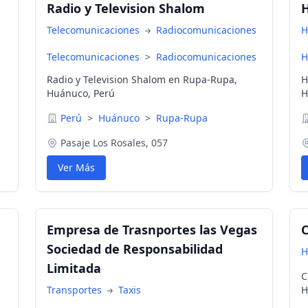
Radio y Television Shalom
H
Telecomunicaciones
Radiocomunicaciones
H
Telecomunicaciones
>
Radiocomunicaciones
H
Radio y Television Shalom en Rupa-Rupa,
H
Huánuco, Perú
H
Perú
>
Huánuco
>
Rupa-Rupa
Pasaje Los Rosales, 057
Ver Más
Empresa de Trasnportes las Vegas
C
Sociedad de Responsabilidad
H
Limitada
C
Transportes
Taxis
H