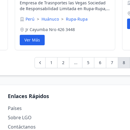
Empresa de Trasnportes las Vegas Sociedad
de Responsabilidad Limitada en Rupa-Rupa,
Huánuco, Perú
Perú
>
Huánuco
>
Rupa-Rupa
Jr Cayumba Nro 426 3448
Ver Más
1
2
...
5
6
7
8
Enlaces Rápidos
Países
Sobre LGO
Contáctanos