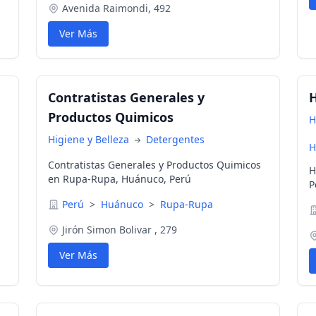
Avenida Raimondi, 492
Ver Más
Contratistas Generales y
H
Productos Quimicos
H
Higiene y Belleza
Detergentes
H
Contratistas Generales y Productos Quimicos
H
en Rupa-Rupa, Huánuco, Perú
P
Perú
>
Huánuco
>
Rupa-Rupa
Jirón Simon Bolivar , 279
Ver Más