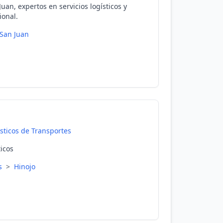
an, expertos en servicios logísticos y
ional.
San Juan
isticos de Transportes
ticos
es
>
Hinojo