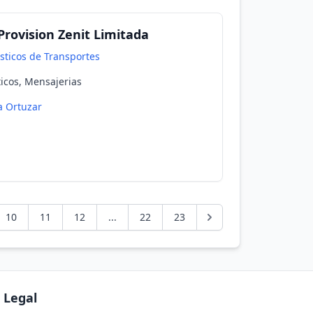
Provision Zenit Limitada
isticos de Transportes
ticos, Mensajerias
la Ortuzar
10
11
12
...
22
23
Legal