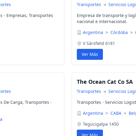
portes
Transportes
Servicios Log
tes - Empresas, Transportes
Empresa de transporte y logí
nacional e internacional.
Argentina
>
Córdoba
>
V Sársfield 6181
Ver Más
The Ocean Cat Co SA
portes
Transportes
Servicios Log
es De Carga, Transportes -
Transportes - Servicios Logis
Argentina
>
CABA
>
Bel
ca
Tegucigalpa 1450
Ver Más