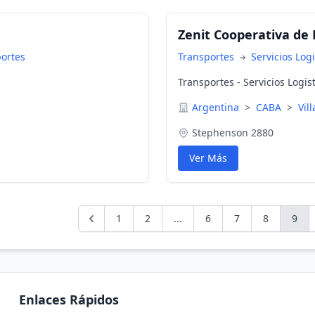
Zenit Cooperativa de 
portes
Transportes
Servicios Log
Transportes - Servicios Logis
Argentina
>
CABA
>
Vil
Stephenson 2880
Ver Más
1
2
...
6
7
8
9
Enlaces Rápidos