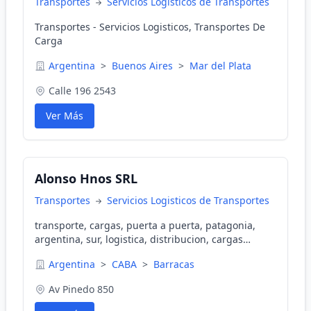
Transportes
Servicios Logisticos de Transportes
Transportes - Servicios Logisticos, Transportes De
Carga
Argentina
>
Buenos Aires
>
Mar del Plata
Calle 196 2543
Ver Más
Alonso Hnos SRL
Transportes
Servicios Logisticos de Transportes
transporte, cargas, puerta a puerta, patagonia,
argentina, sur, logistica, distribucion, cargas
generales, refrigeradas, perecederas, no
Argentina
>
CABA
>
Barracas
precederas, mudanzas, patagonia argentina, zona
sur, camiones pesados, camiones, semirremolques,
Av Pinedo 850
GPS, acoplados, viajes al sur argentino, Rio Negro,
Neuquen, Chubut, Santa Cruz, La Pampa, Ushuaia,