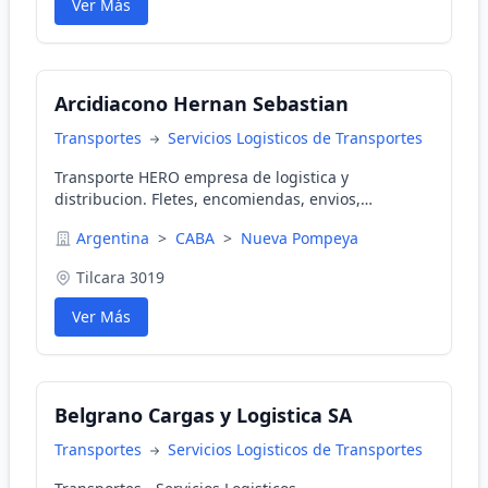
Ver Más
Tierra del Fuego, zona andina, logistica integrada,
ruta 3, ruta 22, servicios, alonso, bahia blanca,
bahía, encomiendas, buenos aires, depositos,
autoelevadores, transportes, espacio, sider,
Arcidiacono Hernan Sebastian
clearing, contrareembolsos, alquiler, servicio,
alonso hnos. alonso hnos, transportes alonso hnos,
Transportes
Servicios Logisticos de Transportes
transporte alonso hermanos
Transporte HERO empresa de logistica y
distribucion. Fletes, encomiendas, envios,
despacho, puerta a puerta. Cobertura Buenos
Argentina
>
CABA
>
Nueva Pompeya
aires, Lorenzo y Rosario, meta name,
Tilcara 3019
Ver Más
Belgrano Cargas y Logistica SA
Transportes
Servicios Logisticos de Transportes