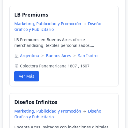
LB Premiums
Marketing, Publicidad y Promoción
Diseño
Grafico y Publicitario
LB Premiums en Buenos Aires ofrece
merchandising, textiles personalizados,
marroquiner&#237;a y kits de dise&#241;o,
Argentina
>
Buenos Aires
>
San Isidro
certificados por Disney.
Colectora Panamericana 1807 , 1607
Ver Más
Diseños Infinitos
Marketing, Publicidad y Promoción
Diseño
Grafico y Publicitario
Encanta a tus invitados con invitaciones digitales