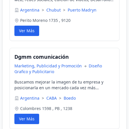
de Contenido, Wordpress, Especialista en
Argentina
>
Chubut
>
Puerto Madryn
wordpress, Marketing Digital, google ads
Perito Moreno 1735 , 9120
Ver Más
Dgmm comunicación
Marketing, Publicidad y Promoción
Diseño
Grafico y Publicitario
Buscamos mejorar la imagen de tu empresa y
posicionarla en un mercado cada vez más
competitivo a través de un profundo proceso de
Argentina
>
CABA
>
Boedo
análisis, diseño y estrategia. Para ello ponemos a
tu disposición todos nuestros conocimientos y
Colombres 1598 , PB , 1238
experiencia.
Ver Más