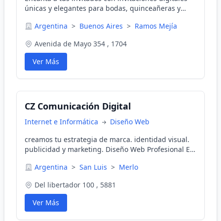
únicas y elegantes para bodas, quinceañeras y
eventos especiales. Diseños Infinitos transforma
Argentina
>
Buenos Aires
>
Ramos Mejía
momentos.
Avenida de Mayo 354 , 1704
Ver Más
CZ Comunicación Digital
Internet e Informática
Diseño Web
creamos tu estrategia de marca. identidad visual.
publicidad y marketing. Diseño Web Profesional En
Merlo, Potrero De Los Funes, Ciudad de San Luis,
Argentina
>
San Luis
>
Merlo
Estancia Grande, Trapiche, La Carolina, El Volcán.
Del libertador 100 , 5881
Ver Más