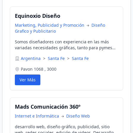
Equinoxio Diseño
Marketing, Publicidad y Promoción
Diseño
Grafico y Publicitario
Somos diseñadores con experiencia en las más
variadas necesidades gráficas, tanto para pymes
como para empresas con requerimientos mayores.
Argentina
>
Santa Fe
>
Santa Fe
No dude en consultarnos y contará con el mejor
asesoramiento.
Pavon 1068 , 3000
Ver Más
Mads Comunicación 360º
Internet e Informática
Diseño Web
desarrollo web, diseño gráfico, publicidad, sitio
web, redes sociales, edición de videos, Desarrollo