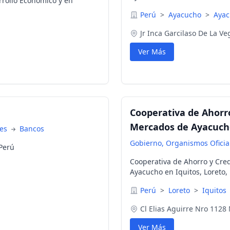
rrollo Económico y en
Perú
>
Ayacucho
>
Ayac
Jr Inca Garcilaso De La V
Ver Más
Cooperativa de Ahorro
Mercados de Ayacuch
nes
Bancos
Gobierno, Organismos Oficial
 Perú
Cooperativa de Ahorro y Cred
Ayacucho en Iquitos, Loreto,
Perú
>
Loreto
>
Iquitos
Cl Elias Aguirre Nro 1128
Ver Más