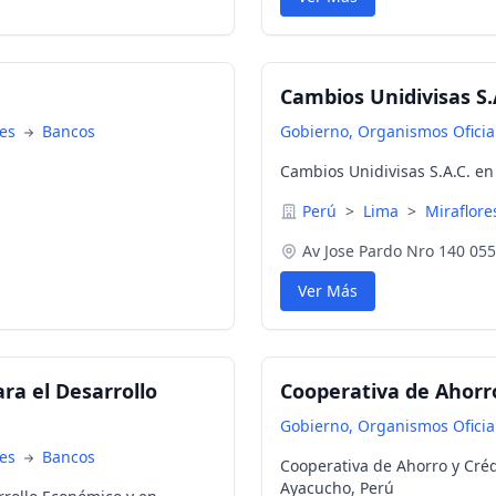
Cambios Unidivisas S.
nes
Bancos
Gobierno, Organismos Oficial
Cambios Unidivisas S.A.C. en
Perú
>
Lima
>
Miraflore
Av Jose Pardo Nro 140 05
Ver Más
ra el Desarrollo
Cooperativa de Ahorro
Gobierno, Organismos Oficial
nes
Bancos
Cooperativa de Ahorro y Créd
Ayacucho, Perú