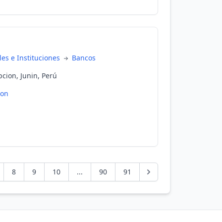
es e Instituciones
Bancos
cion, Junin, Perú
ion
8
9
10
...
90
91