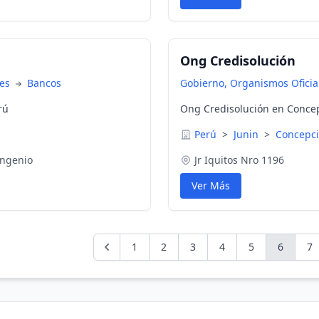
Ong Credisolución
nes
Bancos
Gobierno, Organismos Oficial
rú
Ong Credisolución en Concep
Perú
>
Junin
>
Concepc
Ingenio
Jr Iquitos Nro 1196
Ver Más
1
2
3
4
5
6
7