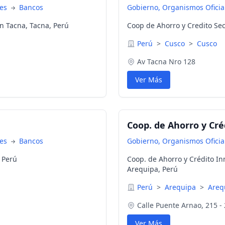
nes
Bancos
Gobierno, Organismos Oficial
n Tacna, Tacna, Perú
Coop de Ahorro y Credito Sec
Perú
>
Cusco
>
Cusco
Av Tacna Nro 128
Ver Más
Coop. de Ahorro y Cr
nes
Bancos
Gobierno, Organismos Oficial
 Perú
Coop. de Ahorro y Crédito I
Arequipa, Perú
Perú
>
Arequipa
>
Areq
Calle Puente Arnao, 215 - 
Ver Más