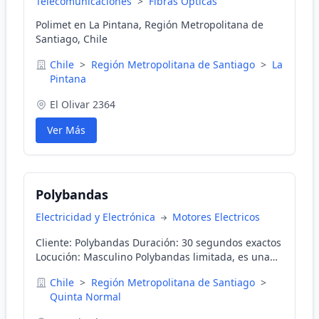
Telecomunicaciones
>
Fibras Opticas
Polimet en La Pintana, Región Metropolitana de
Santiago, Chile
Chile
>
Región Metropolitana de Santiago
>
La
Pintana
El Olivar 2364
Ver Más
Polybandas
Electricidad y Electrónica
Motores Electricos
Cliente: Polybandas Duración: 30 segundos exactos
Locución: Masculino Polybandas limitada, es una
empresa proveedora de bandas transportadoras,
Chile
>
Región Metropolitana de Santiago
>
unidades motrices y accesorios para equipos
Quinta Normal
transportadores. Confomada por un equipo de
profesionales capacitados, y con basta experiencia.