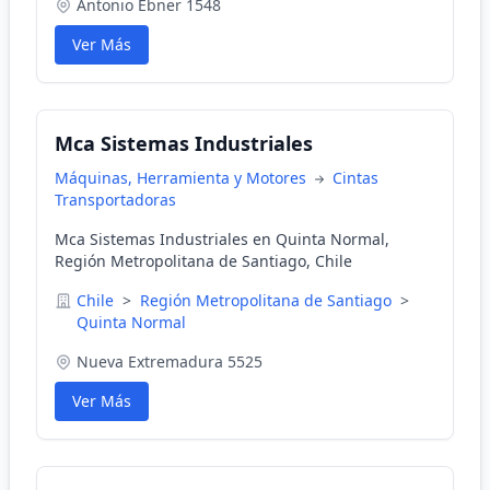
Antonio Ebner 1548
Esto nos permite brindar a nuestros clientes una
adecuada asesoría, con una visión innovadora que
Ver Más
nos mantiene en una búsqueda constante de
productos y tecnología. Visítenos en triple doble ve
punto Polybandas punto ce ele. Polybandas... su
inversión en movimiento
Mca Sistemas Industriales
Máquinas, Herramienta y Motores
Cintas
Transportadoras
Mca Sistemas Industriales en Quinta Normal,
Región Metropolitana de Santiago, Chile
Chile
>
Región Metropolitana de Santiago
>
Quinta Normal
Nueva Extremadura 5525
Ver Más