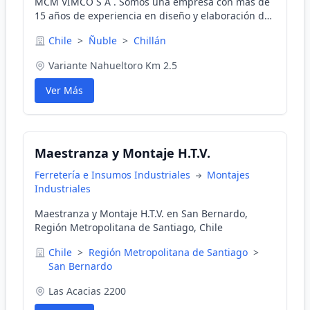
MCM VIMCO S A . Somos una empresa con más de
15 años de experiencia en diseño y elaboración de
plantas de chancado, clasificación de áridos y
Chile
>
Ñuble
>
Chillán
minerales, fabricación de cintas transportadoras.
nos destacamos por la calidad de nuestros
Variante Nahueltoro Km 2.5
servicios, puntualidad, eficiencia y responsabilidad.
CONTÁCTENOS
Ver Más
Maestranza y Montaje H.T.V.
Ferretería e Insumos Industriales
Montajes
Industriales
Maestranza y Montaje H.T.V. en San Bernardo,
Región Metropolitana de Santiago, Chile
Chile
>
Región Metropolitana de Santiago
>
San Bernardo
Las Acacias 2200