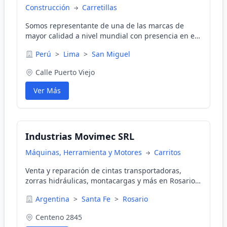
Construcción
Carretillas
Somos representante de una de las marcas de
mayor calidad a nivel mundial con presencia en el
mercado norteamericano y europeo,
Perú
>
Lima
>
San Miguel
comercializando equipos para movimientos de
carga en el mercado nacional. Nuestra filosofía es
Calle Puerto Viejo
brindar la mejor solución a nuestros clientes con
productos de reconocida calidad, con un servicio
Ver Más
post-venta altamente calificado de repuestos
originales con técnicos experimentados en todo el
país. Contáctenos en: (01) 5659781 - 988740064
Industrias Movimec SRL
Máquinas, Herramienta y Motores
Carritos
Venta y reparación de cintas transportadoras,
zorras hidráulicas, montacargas y más en Rosario,
Santa Fe. Especialistas en equipos industriales.
Argentina
>
Santa Fe
>
Rosario
Centeno 2845