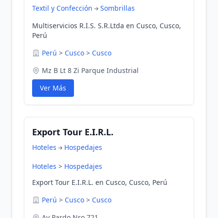
Textil y Confección
Sombrillas
Multiservicios R.I.S. S.R.Ltda en Cusco, Cusco,
Perú
Perú
>
Cusco
>
Cusco
Mz B Lt 8 Zi Parque Industrial
Ver Más
Export Tour E.I.R.L.
Hoteles
Hospedajes
Hoteles
>
Hospedajes
Export Tour E.I.R.L. en Cusco, Cusco, Perú
Perú
>
Cusco
>
Cusco
Av Pardo Nro 721