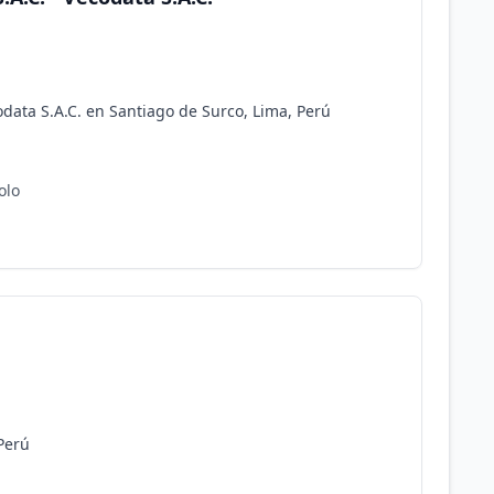
codata S.A.C. en Santiago de Surco, Lima, Perú
olo
Perú