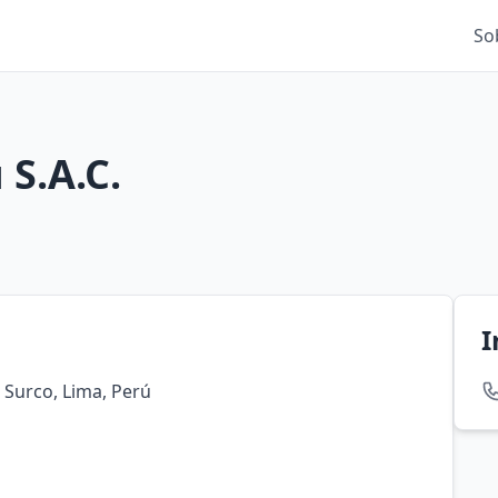
So
S.A.C.
I
 Surco, Lima, Perú