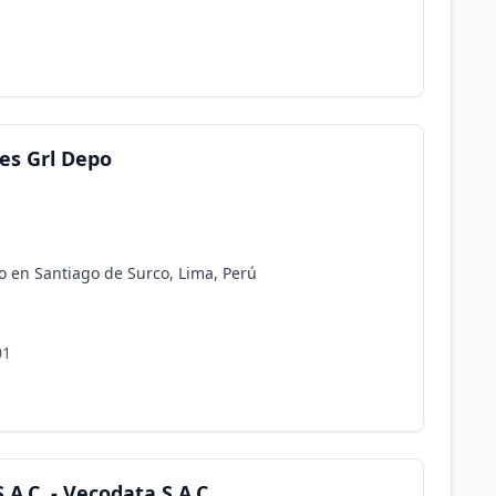
es Grl Depo
 en Santiago de Surco, Lima, Perú
01
.A.C. - Vecodata S.A.C.