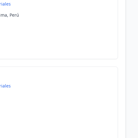
riales
Lima, Perú
riales