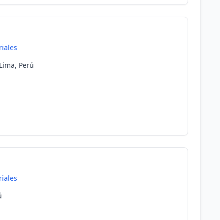
riales
 Lima, Perú
riales
ú