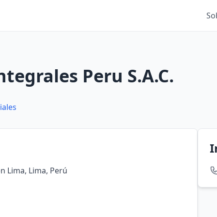
So
ntegrales Peru S.A.C.
iales
I
en Lima, Lima, Perú