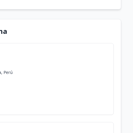
ma
a, Perú