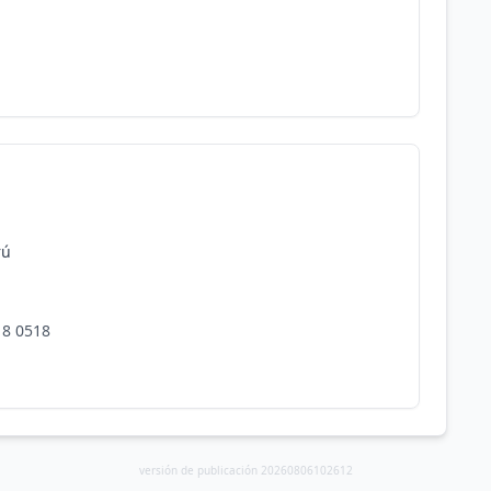
rú
18 0518
versión de publicación 20260806102612