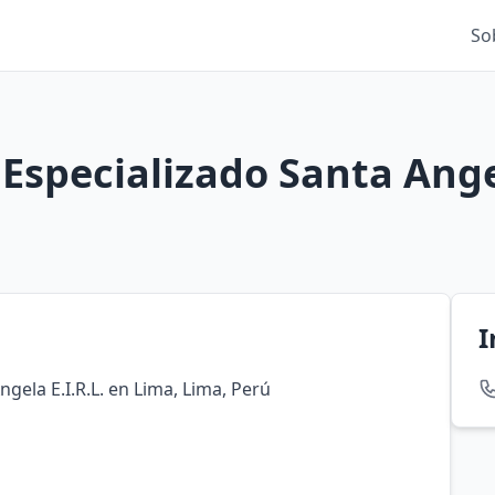
So
Especializado Santa Angel
I
gela E.I.R.L. en Lima, Lima, Perú