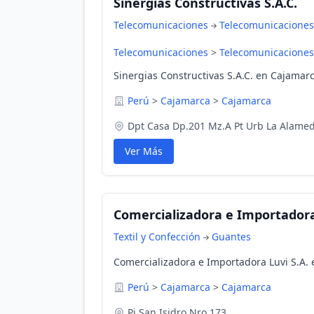
Sinergias Constructivas S.A.C.
Telecomunicaciones
Telecomunicaciones
Telecomunicaciones
>
Telecomunicaciones
Sinergias Constructivas S.A.C. en Cajamar
Perú
>
Cajamarca
>
Cajamarca
Dpt Casa Dp.201 Mz.A Pt Urb La Alame
Ver Más
Comercializadora e Importadora
Textil y Confección
Guantes
Comercializadora e Importadora Luvi S.A.
Perú
>
Cajamarca
>
Cajamarca
Pj San Isidro Nro 173