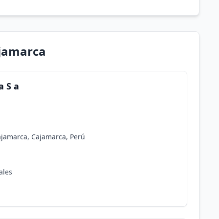
ajamarca
a S a
ajamarca, Cajamarca, Perú
ales