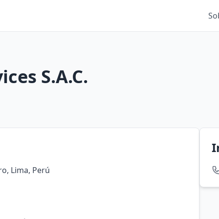
So
ices S.A.C.
I
dro, Lima, Perú