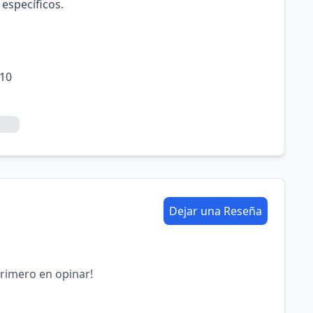
 específicos.
.10
Dejar una Reseña
primero en opinar!