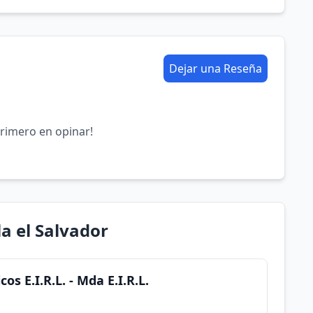
Dejar una Reseña
primero en opinar!
la el Salvador
s E.I.R.L. - Mda E.I.R.L.