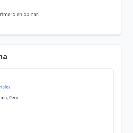
primero en opinar!
ma
riales
Lima, Perú