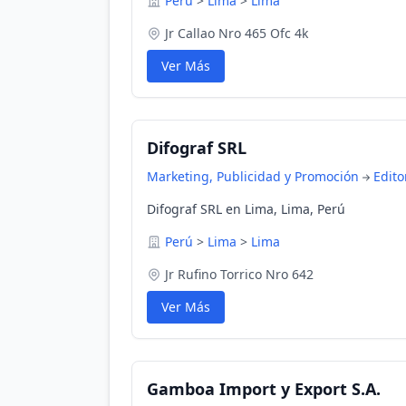
Perú
>
Lima
>
Lima
Jr Callao Nro 465 Ofc 4k
Ver Más
Difograf SRL
Marketing, Publicidad y Promoción
Edito
Difograf SRL en Lima, Lima, Perú
Perú
>
Lima
>
Lima
Jr Rufino Torrico Nro 642
Ver Más
Gamboa Import y Export S.A.