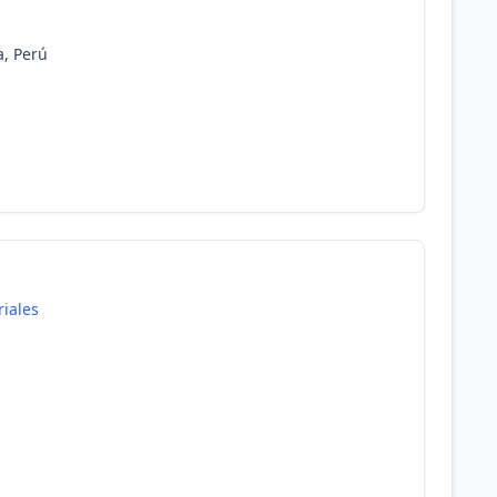
a, Perú
riales