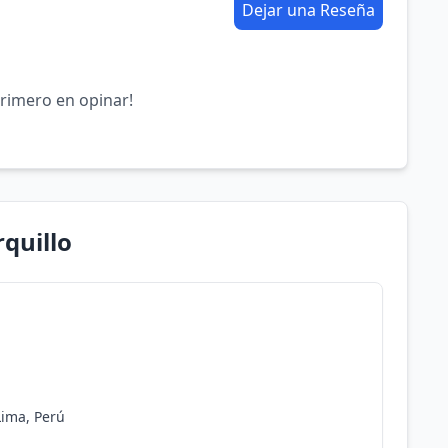
Dejar una Reseña
primero en opinar!
quillo
Lima, Perú