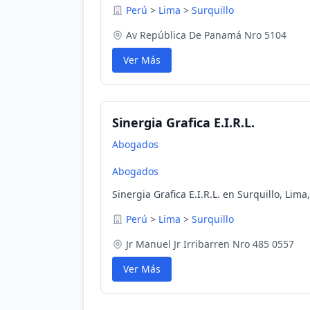
Perú
>
Lima
>
Surquillo
Av República De Panamá Nro 5104
Ver Más
Sinergia Grafica E.I.R.L.
Abogados
Abogados
Sinergia Grafica E.I.R.L. en Surquillo, Lima
Perú
>
Lima
>
Surquillo
Jr Manuel Jr Irribarren Nro 485 0557
Ver Más