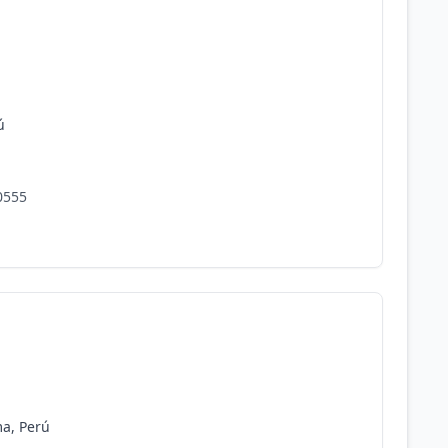
ú
0555
ma, Perú