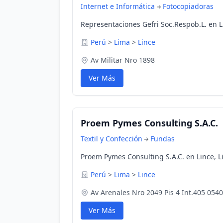
Internet e Informática
Fotocopiadoras
Representaciones Gefri Soc.Respob.L. en L
Perú
>
Lima
>
Lince
Av Militar Nro 1898
Ver Más
Proem Pymes Consulting S.A.C.
Textil y Confección
Fundas
Proem Pymes Consulting S.A.C. en Lince, L
Perú
>
Lima
>
Lince
Av Arenales Nro 2049 Pis 4 Int.405 0540
Ver Más