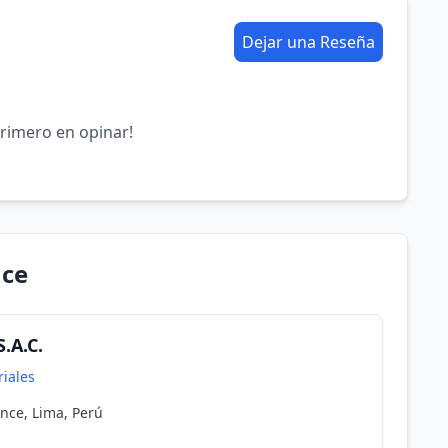
Dejar una Reseña
primero en opinar!
nce
.A.C.
riales
nce, Lima, Perú